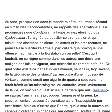
Au fond, presque rien dans le monde minéral, pourtant si fécond
en similitudes déconcertantes, ne rappelle des aberrations aussi
prodigieuses que
Condylura
, la taupe au nez étoilé, ou que
Cyclocosmia
, l’araignée au bouclier solaire. La pierre, qui
miniaturise aisément les dieux, les astres et les architectures, ne
pourrait-elle susciter l’alarme si particulière que provoque une
offense inadmissible à la législation universelle? C’est qu’il
faudrait, en ce règne comme dans les autres, une déchirure
maligne des lois en vigueur, une nécessité clairement bafouée. Or
quel ordre existe-t-il dans l’univers minéral, sauf celui, trop savant,
de la géométrie des cristaux? La rencontre d’une impossibilité
véritable, comme serait une aiguille de quartz à sept pans, ne
ferait frémir qu’un minéralogiste. Au contraire, avec l’avènement
de la vie, on voit bien où est située la barrière que nul «
revenant
»
ne saurait franchir sans provoquer l’angoisse et la peur. Le
spectre, l’ombre ressuscitée constitue alors l’inacceptable par
excellence. Mais où n’existe que l’inerte, quelle sera la nouveauté
capable d’outrager un chaos qui, par définition, souffre toute injure