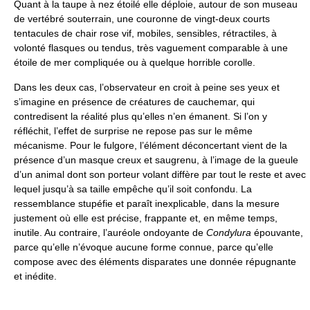
Quant à la taupe à nez étoilé elle déploie, autour de son museau
de vertébré souterrain, une couronne de vingt-deux courts
tentacules de chair rose vif, mobiles, sensibles, rétractiles, à
volonté flasques ou tendus, très vaguement comparable à une
étoile de mer compliquée ou à quelque horrible corolle.
Dans les deux cas, l’observateur en croit à peine ses yeux et
s’imagine en présence de créatures de cauchemar, qui
contredisent la réalité plus qu’elles n’en émanent. Si l’on y
réfléchit, l’effet de surprise ne repose pas sur le même
mécanisme. Pour le fulgore, l’élément déconcertant vient de la
présence d’un masque creux et saugrenu, à l’image de la gueule
d’un animal dont son porteur volant diffère par tout le reste et avec
lequel jusqu’à sa taille empêche qu’il soit confondu. La
ressemblance stupéfie et paraît inexplicable, dans la mesure
justement où elle est précise, frappante et, en même temps,
inutile. Au contraire, l’auréole ondoyante de
Condylura
épouvante,
parce qu’elle n’évoque aucune forme connue, parce qu’elle
compose avec des éléments disparates une donnée répugnante
et inédite.